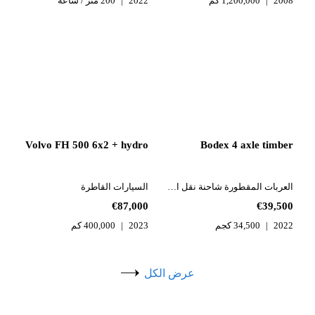
2008
1,200,000 كم
2022
200 متر / ساعة
Volvo FH 500 6x2 + hydro
Bodex 4 axle timber
العربات المقطورة شاحنة نقل الأخشاب
السيارات القاطرة
€87,000
€39,500
2022
34,500 كجم
2023
400,000 كم
عرض الكل